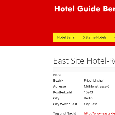
Hotel Berlin
5 Sterne Hotels
East Site Hotel-
INFOS
Bezirk
Friedrichshain
Adresse
Mühlenstrasse 6
Postleitzahl
10243
City
Berlin
City West / East
City East
Tag und Nacht
http://www.eastside