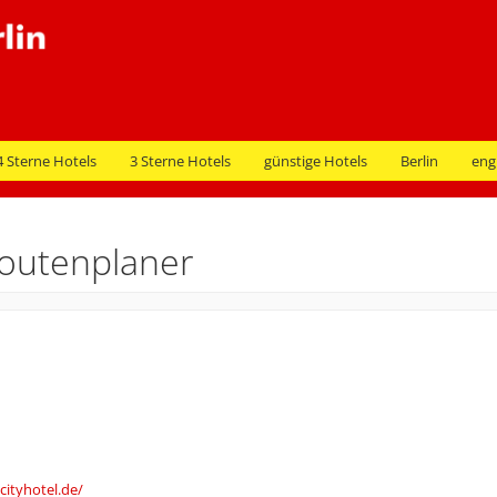
4 Sterne Hotels
3 Sterne Hotels
günstige Hotels
Berlin
eng
Routenplaner
cityhotel.de/