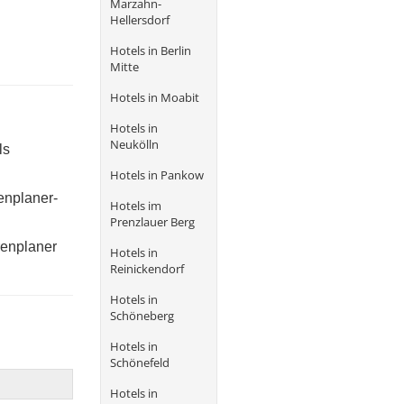
Marzahn-
Hellersdorf
Hotels in Berlin
Mitte
Hotels in Moabit
Hotels in
Neukölln
ls
Hotels in Pankow
enplaner-
Hotels im
Prenzlauer Berg
renplaner
Hotels in
Reinickendorf
Hotels in
Schöneberg
Hotels in
Schönefeld
Hotels in