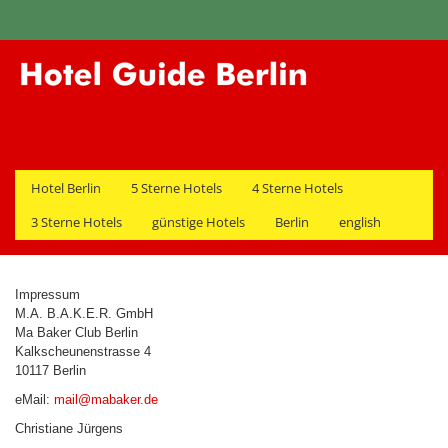
Hotel Berlin
5 Sterne Hotels
4 Sterne Hotels
3 Sterne Hotels
günstige Hotels
Berlin
english
Impressum
M.A. B.A.K.E.R. GmbH
Ma Baker Club Berlin
Kalkscheunenstrasse 4
10117 Berlin
eMail:
mail@mabaker.de
Christiane Jürgens