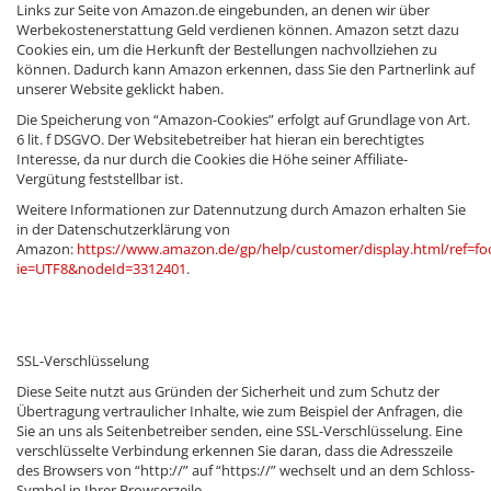
Links zur Seite von Amazon.de eingebunden, an denen wir über
Werbekostenerstattung Geld verdienen können. Amazon setzt dazu
Cookies ein, um die Herkunft der Bestellungen nachvollziehen zu
können. Dadurch kann Amazon erkennen, dass Sie den Partnerlink auf
unserer Website geklickt haben.
Die Speicherung von “Amazon-Cookies” erfolgt auf Grundlage von Art.
6 lit. f DSGVO. Der Websitebetreiber hat hieran ein berechtigtes
Interesse, da nur durch die Cookies die Höhe seiner Affiliate-
Vergütung feststellbar ist.
Weitere Informationen zur Datennutzung durch Amazon erhalten Sie
in der Datenschutzerklärung von
Amazon:
https://www.amazon.de/gp/help/customer/display.html/ref=fo
ie=UTF8&nodeId=3312401
.
SSL-Verschlüsselung
Diese Seite nutzt aus Gründen der Sicherheit und zum Schutz der
Übertragung vertraulicher Inhalte, wie zum Beispiel der Anfragen, die
Sie an uns als Seitenbetreiber senden, eine SSL-Verschlüsselung. Eine
verschlüsselte Verbindung erkennen Sie daran, dass die Adresszeile
des Browsers von “http://” auf “https://” wechselt und an dem Schloss-
Symbol in Ihrer Browserzeile.