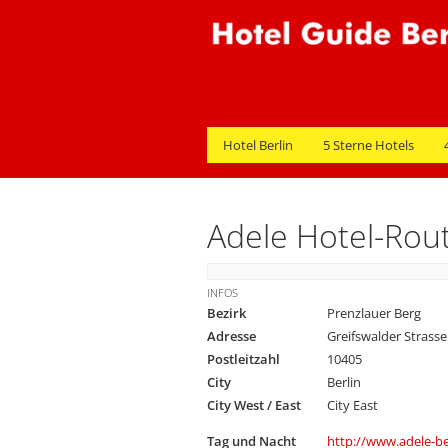
Hotel Berlin
5 Sterne Hotels
Adele Hotel-Rou
INFOS
Bezirk
Prenzlauer Berg
Adresse
Greifswalder Strasse
Postleitzahl
10405
City
Berlin
City West / East
City East
Tag und Nacht
http://www.adele-be