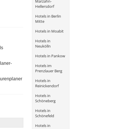
Marzahn-
Hellersdorf
Hotels in Berlin
Mitte
Hotels in Moabit
Hotels in
Neukölln
ls
Hotels in Pankow
laner-
Hotels im
Prenzlauer Berg
ourenplaner
Hotels in
Reinickendorf
Hotels in
Schöneberg
Hotels in
Schönefeld
Hotels in