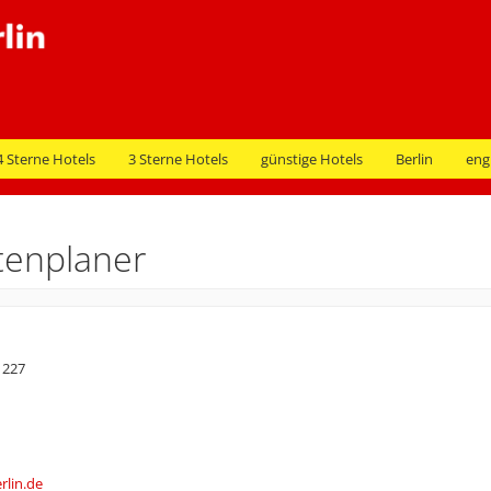
4 Sterne Hotels
3 Sterne Hotels
günstige Hotels
Berlin
eng
tenplaner
 227
rlin.de