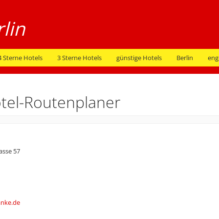
4 Sterne Hotels
3 Sterne Hotels
günstige Hotels
Berlin
eng
tel-Routenplaner
rasse 57
anke.de