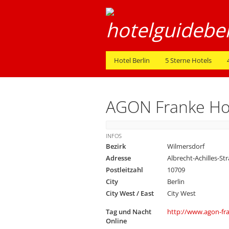
Hotel Berlin
5 Sterne Hotels
AGON Franke Ho
INFOS
Bezirk
Wilmersdorf
Adresse
Albrecht-Achilles-St
Postleitzahl
10709
City
Berlin
City West / East
City West
Tag und Nacht
http://www.agon-fr
Online