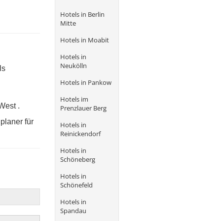
Hotels in Berlin
Mitte
Hotels in Moabit
Hotels in
Neukölln
ls
Hotels in Pankow
Hotels im
West .
Prenzlauer Berg
planer für
Hotels in
Reinickendorf
Hotels in
Schöneberg
Hotels in
Schönefeld
Hotels in
Spandau