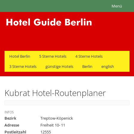
Menü
Hotel Berlin
5 Sterne Hotels
4 Sterne Hotels
3 Sterne Hotels
günstige Hotels
Berlin
english
Kubrat Hotel-Routenplaner
INFOS
Bezirk
Treptow-Köpenick
Adresse
Freiheit 10- 11
Postleitzahl
12555