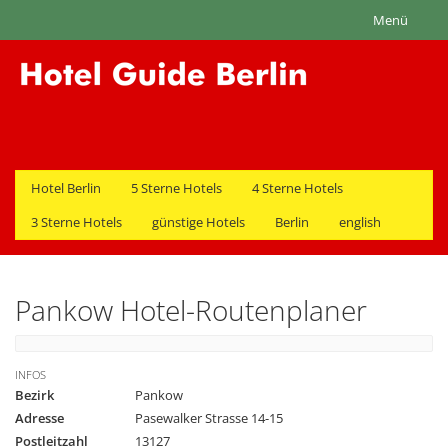
Menü
Hotel Berlin
5 Sterne Hotels
4 Sterne Hotels
3 Sterne Hotels
günstige Hotels
Berlin
english
Pankow Hotel-Routenplaner
INFOS
Bezirk
Pankow
Adresse
Pasewalker Strasse 14-15
Postleitzahl
13127