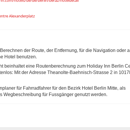
nn.com/hotels/de/de/berlin/beraz/hoteldetail
entre Alexanderplatz
erechnen der Route, der Entfernung, für die Navigation oder a
ne Hotel benutzen.
t beinhaltet eine Routenberechnung zum Holiday Inn Berlin C
enlos: Mit der Adresse Theanolte-Baehnisch-Strasse 2 in 10178
laner für Fahrradfahrer für den Bezirk Hotel Berlin Mitte, als
ls Wegbeschreibung für Fussgänger genutzt werden.