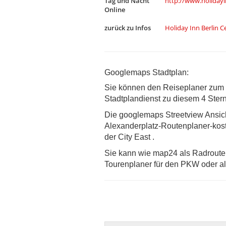
Tag und Nacht
http://www.holidayi
Online
zurück zu Infos
Holiday Inn Berlin C
Googlemaps Stadtplan:
Sie können den Reiseplaner zum B
Stadtplandienst zu diesem 4 Ster
Die googlemaps Streetview Ansich
Alexanderplatz-Routenplaner-kost
der City East .
Sie kann wie map24 als Radroutenp
Tourenplaner für den PKW oder a