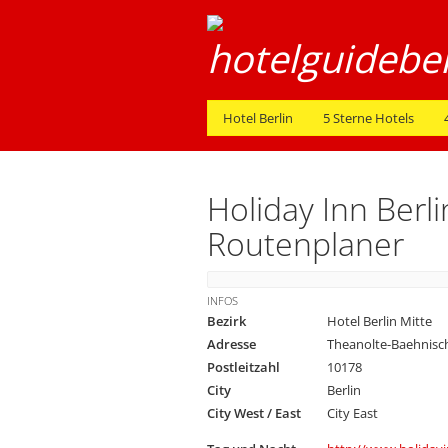
Hotel Berlin
5 Sterne Hotels
Holiday Inn Berl
Routenplaner
INFOS
Bezirk
Hotel Berlin Mitte
Adresse
Theanolte-Baehnisch
Postleitzahl
10178
City
Berlin
City West / East
City East