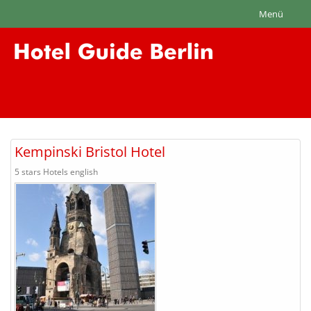
Menü
Kempinski Bristol Hotel
5 stars Hotels english