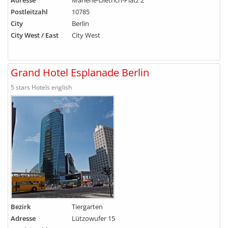
Adresse
Marlene-Dietrich-Platz 2
Postleitzahl
10785
City
Berlin
City West / East
City West
Grand Hotel Esplanade Berlin
5 stars Hotels english
Bezirk
Tiergarten
Adresse
Lützowufer 15