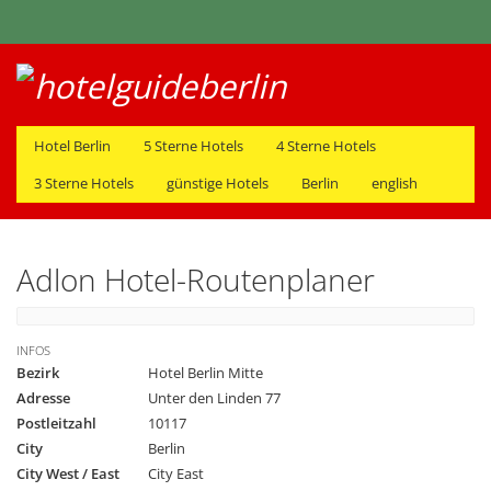
Hotel Berlin
5 Sterne Hotels
4 Sterne Hotels
3 Sterne Hotels
günstige Hotels
Berlin
english
Adlon Hotel-Routenplaner
INFOS
Bezirk
Hotel Berlin Mitte
Adresse
Unter den Linden 77
Postleitzahl
10117
City
Berlin
City West / East
City East