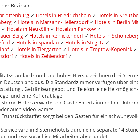
iner Bezirken:
harlottenburg
✓
Hotels in Friedrichshain
✓
Hotels in Kreuzb
enberg
✓
Hotels in Marzahn-Hellersdorf
✓
Hotels in Berlin Mi
t
✓
Hotels in Neukölln
✓
Hotels in Pankow
✓
lauer Berg
✓
Hotels in Reinickendorf
✓
Hotels in Schönebe
efeld
✓
Hotels in Spandau
✓
Hotels in Steglitz
✓
elhof
✓
Hotels in Tiergarten
✓
Hotels in Treptow-Köpenick
✓
rsdorf
✓
Hotels in Zehlendorf
✓
alitätsstandards und und hohes Niveau zeichnen drei Sterne
n Deutschland aus. Die Standardzimmer verfügen über ein
stattung , Getränkeangebot und Telefon, eine Heizmöglichk
egel und eine Kofferablage.
 Sterne Hotels erwartet die Gäste Entertainment mit Intern
oder auch Video Games.
s Frühstücksbuffet sorgt bei den Gästen für ein schwungvoll
 Service wird in 3 Sternehotels durch eine separate 14 Stu
ion und zweisprachige Mitarbeiter abgerundet.