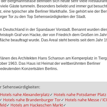
f der Bergmannstraße befinden sich heute sehr viele Restauran
viele Gäste tummeln. Besonders beliebt und immer gut besucht 
ine typischer alte Berliner Markthalle. Sie gehört wie der Berl
ger Tor zu den Top Sehenswürdigkeiten der Stadt.
in Deutschland in der Spandauer Vorstadt. Benannt wurden die
stoph Graf von Hacke, der von Friedrich dem Großen im Jahr
äche beauftragt wurde. Das Areal steht bereits seit dem Jahr 1
länen des Architekten Hans Scharoun am Kemperplatz in Tierg
ober 1963. Das Haus ist Heimat der weltberühmten Berliner
bedeutenden Konzertsälen Berlins.
er Sehenswürdigkeiten:
Hotels nahe Alexanderplatz
✓
Hotels nahe Potsdamer Platz
✓
Hotels nahe Brandenburger Tor
✓
Hotels nahe Messe / IC
feld
✓
Hotels am Hackeschen Markt
✓