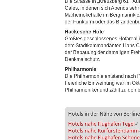
Die Strasse in „Kreuzberg 61“. Au
Cafes, in denen sich Abends sehr 
Marheinekehalle im Bergmannkiez, e
der Funkturm oder das Brandenbur
Hackesche Höfe
Größtes geschlossenes Hofareal 
dem Stadtkommandanten Hans Chri
der Bebauung der damaligen Freifl
Denkmalschutz.
Philharmonie
Die Philharmonie entstand nach P
Feierliche Einweihung war im Okt
Philharmoniker und zählt zu den 
Hotels in der Nähe von Berlin
Hotels nahe Flughafen Tegel
✓
Hotels nahe Kurfürstendamm
Hotels nahe Flughafen Schöne