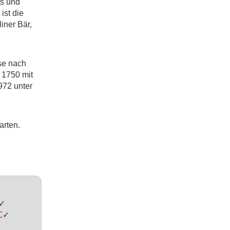
ts und
ist die
iner Bär,
se nach
 1750 mit
972 unter
arten.
✓
C
✓