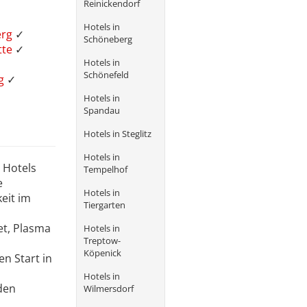
Reinickendorf
Hotels in
erg
✓
Schöneberg
tte
✓
Hotels in
Schönefeld
rg
✓
Hotels in
Spandau
Hotels in Steglitz
Hotels in
 Hotels
Tempelhof
e
Hotels in
eit im
Tiergarten
et, Plasma
Hotels in
Treptow-
Köpenick
en Start in
Hotels in
nden
Wilmersdorf