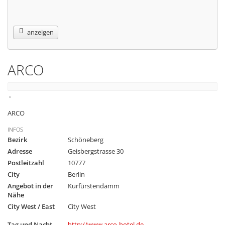
anzeigen
ARCO
ARCO
INFOS
Bezirk
Schöneberg
Adresse
Geisbergstrasse 30
Postleitzahl
10777
City
Berlin
Angebot in der
Kurfürstendamm
Nähe
City West / East
City West
Tag und Nacht
http://www.arco-hotel.de