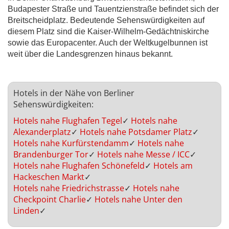
Budapester Straße und Tauentzienstraße befindet sich der
Breitscheidplatz. Bedeutende Sehenswürdigkeiten auf
diesem Platz sind die Kaiser-Wilhelm-Gedächtniskirche
sowie das Europacenter. Auch der Weltkugelbunnen ist
weit über die Landesgrenzen hinaus bekannt.
Hotels in der Nähe von Berliner
Sehenswürdigkeiten:
Hotels nahe Flughafen Tegel
✓
Hotels nahe
Alexanderplatz
✓
Hotels nahe Potsdamer Platz
✓
Hotels nahe Kurfürstendamm
✓
Hotels nahe
Brandenburger Tor
✓
Hotels nahe Messe / ICC
✓
Hotels nahe Flughafen Schönefeld
✓
Hotels am
Hackeschen Markt
✓
Hotels nahe Friedrichstrasse
✓
Hotels nahe
Checkpoint Charlie
✓
Hotels nahe Unter den
Linden
✓