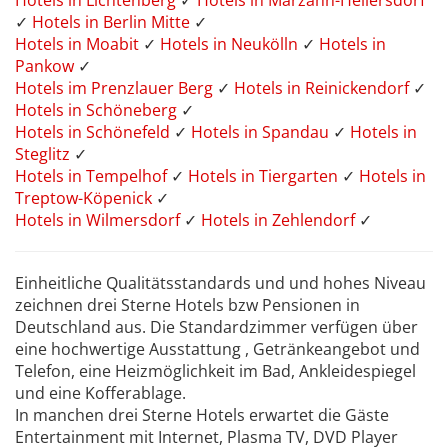
Hotels in Lichtenberg
✓
Hotels in Marzahn-Hellersdorf
✓
Hotels in Berlin Mitte
✓
Hotels in Moabit
✓
Hotels in Neukölln
✓
Hotels in
Pankow
✓
Hotels im Prenzlauer Berg
✓
Hotels in Reinickendorf
✓
Hotels in Schöneberg
✓
Hotels in Schönefeld
✓
Hotels in Spandau
✓
Hotels in
Steglitz
✓
Hotels in Tempelhof
✓
Hotels in Tiergarten
✓
Hotels in
Treptow-Köpenick
✓
Hotels in Wilmersdorf
✓
Hotels in Zehlendorf
✓
Einheitliche Qualitätsstandards und und hohes Niveau
zeichnen drei Sterne Hotels bzw Pensionen in
Deutschland aus. Die Standardzimmer verfügen über
eine hochwertige Ausstattung , Getränkeangebot und
Telefon, eine Heizmöglichkeit im Bad, Ankleidespiegel
und eine Kofferablage.
In manchen drei Sterne Hotels erwartet die Gäste
Entertainment mit Internet, Plasma TV, DVD Player