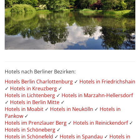
Hotels nach Berliner Bezirken:
Hotels Berlin Charlottenburg
✓
Hotels in Friedrichshain
✓
Hotels in Kreuzberg
✓
Hotels in Lichtenberg
✓
Hotels in Marzahn-Hellersdorf
✓
Hotels in Berlin Mitte
✓
Hotels in Moabit
✓
Hotels in Neukölln
✓
Hotels in
Pankow
✓
Hotels im Prenzlauer Berg
✓
Hotels in Reinickendorf
✓
Hotels in Schöneberg
✓
Hotels in Schönefeld
✓
Hotels in Spandau
✓
Hotels in