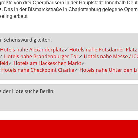
größte von drei Opernhäusern in der Hauptstadt. Innerhalb Deu
z. Das in der Bismarckstraße in Charlottenburg gelegene Oper
eling erbaut.
er Sehenswürdigkeiten:
Hotels nahe Alexanderplatz
✓
Hotels nahe Potsdamer Platz
✓
Hotels nahe Brandenburger Tor
✓
Hotels nahe Messe / IC
feld
✓
Hotels am Hackeschen Markt
✓
Hotels nahe Checkpoint Charlie
✓
Hotels nahe Unter den L
e der Hotelsuche Berlin: