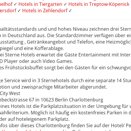
pelhof
✓
Hotels in Tiergarten
✓
Hotels in Treptow-Köpenick
mersdorf
✓
Hotels in Zehlendorf
✓
ualitätsstandards und und hohes Niveau zeichnen drei Ster
 in Deutschland aus. Die Standardzimmer verfügen über e
usstattung , Getränkeangebot und Telefon, eine Heizmöglic
piegel und eine Kofferablage.
i Sterne Hotels erwartet die Gäste Entertainment mit Inter
D Player oder auch Video Games.
ges Frühstücksbuffet sorgt bei den Gästen für ein schwungvo
ge Service wird in 3 Sternehotels durch eine separate 14 St
ption und zweisprachige Mitarbeiter abgerundet.
 City West
beckstrasse 67 in 10623 Berlin Charlottenburg
nes Hotels ist die Parkplatzsituation in der Umgebung für v
ahlkriterium. Möglich ist häufig ein kostenfreies Parken in 
der auf hoteleigenem Parkplatz.
fos über dieses Charlottenburg finden Sie auf der Hotel/ P