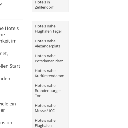
Hotels in
✓
Zehlendorf
Hotels nahe
ne Hotels
Flughafen Tegel
ine
hkeit im
Hotels nahe
Alexanderplatz
net,
Hotels nahe
Potsdamer Platz
llen Start
Hotels nahe
Kurfürstendamm
unden
Hotels nahe
Brandenburger
Tor
iele ein
Hotels nahe
der
Messe / ICC
Hotels nahe
ension
Flughafen