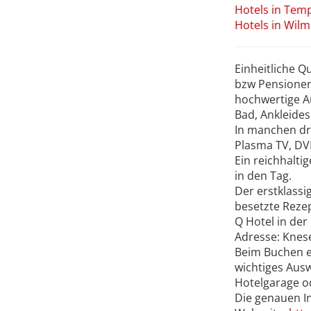
Hotels in Tem
Hotels in Wil
Einheitliche Q
bzw Pensionen
hochwertige A
Bad, Ankleides
In manchen dre
Plasma TV, DV
Ein reichhalti
in den Tag.
Der erstklassi
besetzte Reze
Q Hotel in der
Adresse: Knese
Beim Buchen ei
wichtiges Ausw
Hotelgarage o
Die genauen In