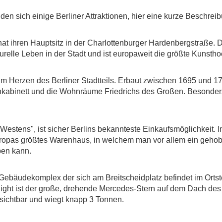
en sich einige Berliner Attraktionen, hier eine kurze Beschrei
hat ihren Hauptsitz in der Charlottenburger Hardenbergstraße.
turelle Leben in der Stadt und ist europaweit die größte Kunsth
im Herzen des Berliner Stadtteils. Erbaut zwischen 1695 und 1
ankabinett und die Wohnräume Friedrichs des Großen. Besonder
stens", ist sicher Berlins bekannteste Einkaufsmöglichkeit. 
uropas größtes Warenhaus, in welchem man vor allem ein geho
ben kann.
 Gebäudekomplex der sich am Breitscheidplatz befindet im Ortst
light ist der große, drehende Mercedes-Stern auf dem Dach de
 sichtbar und wiegt knapp 3 Tonnen.