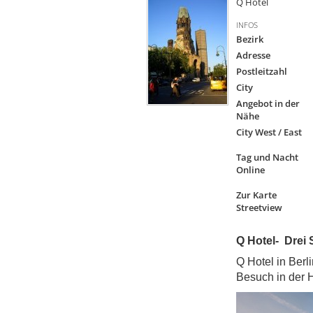
Q Hotel
INFOS
Bezirk
Adresse
Postleitzahl
City
Angebot in der
Nähe
City West / East
Tag und Nacht
Online
Zur Karte
Streetview
Q Hotel- Drei
Q Hotel in Berl
Besuch in der H