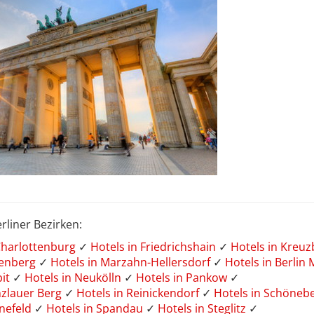
rliner Bezirken:
 Charlottenburg
✓
Hotels in Friedrichshain
✓
Hotels in Kreu
tenberg
✓
Hotels in Marzahn-Hellersdorf
✓
Hotels in Berlin 
bit
✓
Hotels in Neukölln
✓
Hotels in Pankow
✓
nzlauer Berg
✓
Hotels in Reinickendorf
✓
Hotels in Schöneb
önefeld
✓
Hotels in Spandau
✓
Hotels in Steglitz
✓