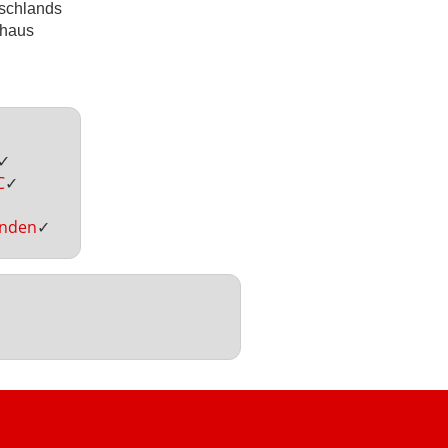
tschlands
nhaus
✓
C
✓
inden
✓