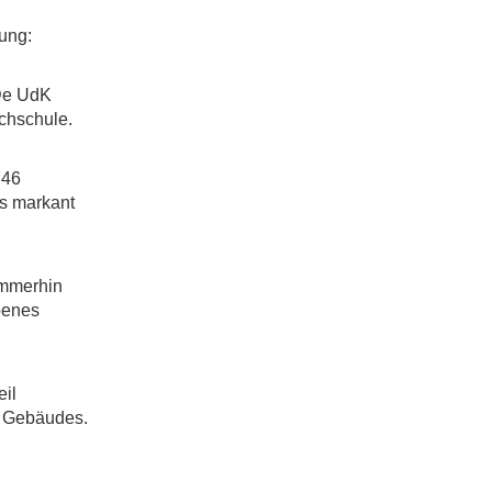
bung:
 De UdK
ochschule.
746
s markant
Immerhin
benes
eil
s Gebäudes.