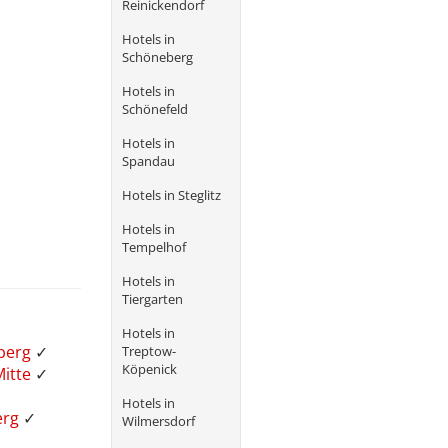
Reinickendorf
Hotels in
Schöneberg
Hotels in
Schönefeld
Hotels in
Spandau
Hotels in Steglitz
Hotels in
Tempelhof
Hotels in
Tiergarten
Hotels in
zberg
✓
Treptow-
Köpenick
Mitte
✓
Hotels in
erg
✓
Wilmersdorf