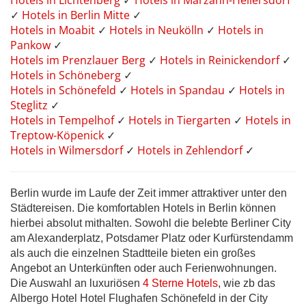
Hotels in Lichtenberg
✓
Hotels in Marzahn-Hellersdorf
✓
Hotels in Berlin Mitte
✓
Hotels in Moabit
✓
Hotels in Neukölln
✓
Hotels in
Pankow
✓
Hotels im Prenzlauer Berg
✓
Hotels in Reinickendorf
✓
Hotels in Schöneberg
✓
Hotels in Schönefeld
✓
Hotels in Spandau
✓
Hotels in
Steglitz
✓
Hotels in Tempelhof
✓
Hotels in Tiergarten
✓
Hotels in
Treptow-Köpenick
✓
Hotels in Wilmersdorf
✓
Hotels in Zehlendorf
✓
Berlin wurde im Laufe der Zeit immer attraktiver unter den
Städtereisen. Die komfortablen Hotels in Berlin können
hierbei absolut mithalten. Sowohl die belebte Berliner City
am Alexanderplatz, Potsdamer Platz oder Kurfürstendamm
als auch die einzelnen Stadtteile bieten ein großes
Angebot an Unterkünften oder auch Ferienwohnungen.
Die Auswahl an luxuriösen
4 Sterne Hotels
, wie zb das
Albergo Hotel Hotel Flughafen Schönefeld in der City