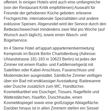
offeriert. In einigen Hotels wird auch eine umfangreiche
(von der Restaurant Kritik empfohlenen) Auswahl für
Freunde der gehobenen Küche geboten: erlesene
Fischgerichte, internationale Spezialitäten und andere
exklusive Speisen. Abgerundet wird der Service durch den
Bettwäschewechsel mindestens zwei Mal pro Woche (auf
Wunsch auch täglich), sowie einen Wasch- und
Bügelservice.
Im 4 Sterne Hotel art'appart appartementvermietung
Kempinski im Bezirk Berlin Charlottenburg (Adresse:
Uhlandstrasse 181-183 in 10623 Berlin) ist jedes der
Zimmer mit einem Radio- und Farbfernsehgerät mit
Satelliten oder Kabel-Anschluss, Faxanschluss und
Modemstecker ausgestattet. Sämtliche Zimmer verfügen
über ein Bad mit erstklassiger Ausstattung: Badewanne
oder Dusche zusätzlich zum WC, Handtücher,
Kosmetikartikel wie Duschgel, Tissues, Nagelfeile und
Wattestäbchen, Haarfön, Duschhaube, einen
Kosmetikspiegel sowie eine großzügige Ablagefläche.
Darüber hinaus ist in allen Zimmern stellen ein Sessel