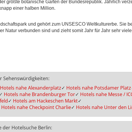
 der größte botanische Garten der Bundesrepublik. Jährlich verz
napp einer halben Million.
andschaftspark und gehört zum UNSESCO Weltkulturerbe. Sie bes
r Natur verbunden sind und zieht somit Jahr für Jahr sehr viel
er Sehenswürdigkeiten:
Hotels nahe Alexanderplatz
✓
Hotels nahe Potsdamer Platz
✓
Hotels nahe Brandenburger Tor
✓
Hotels nahe Messe / IC
feld
✓
Hotels am Hackeschen Markt
✓
Hotels nahe Checkpoint Charlie
✓
Hotels nahe Unter den L
e der Hotelsuche Berlin: