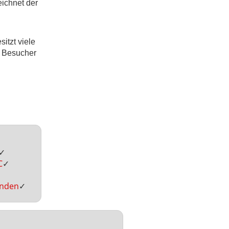
eichnet der
itzt viele
e Besucher
✓
C
✓
inden
✓