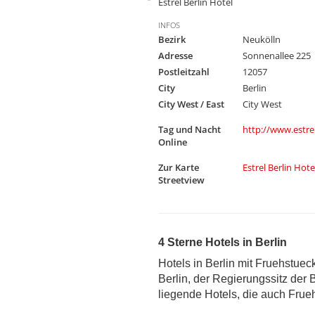
Estrel Berlin Hotel
INFOS
Bezirk
Neukölln
Adresse
Sonnenallee 225
Postleitzahl
12057
City
Berlin
City West / East
City West
Tag und Nacht
http://www.estre
Online
Zur Karte
Estrel Berlin Hot
Streetview
4 Sterne Hotels in Berlin
Hotels in Berlin mit Fruehstuec
Berlin, der Regierungssitz der B
liegende Hotels, die auch Frue