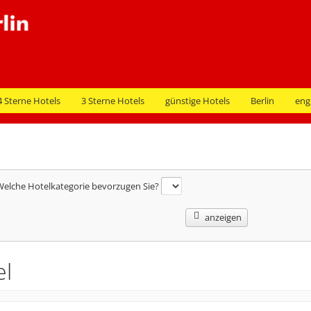
4 Sterne Hotels
3 Sterne Hotels
günstige Hotels
Berlin
eng
elche Hotelkategorie bevorzugen Sie?
anzeigen
el