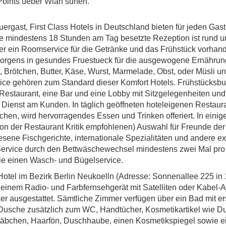
oints ueber Wlan surfen.
auergast, First Class Hotels in Deutschland bieten für jeden Gas
ie mindestens 18 Stunden am Tag besetzte Rezeption ist rund u
er ein Roomservice für die Getränke und das Frühstück vorhan
Morgens in gesundes Fruestueck für die ausgewogene Ernährun
t, Brötchen, Butter, Käse, Wurst, Marmelade, Obst, oder Müsli un
ce gehören zum Standard dieser Komfort Hotels. Frühstücksbuf
e-Restaurant, eine Bar und eine Lobby mit Sitzgelegenheiten und
Dienst am Kunden. In täglich geöffneten hoteleigenen Restaur
chen, wird hervorragendes Essen und Trinken offeriert. In einig
on der Restaurant Kritik empfohlenen) Auswahl für Freunde der
ene Fischgerichte, internationale Spezialitäten und andere ex
 Service durch den Bettwäschewechsel mindestens zwei Mal pr
ie einen Wasch- und Bügelservice.
n Hotel im Bezirk Berlin Neukoelln (Adresse: Sonnenallee 225 in
t einem Radio- und Farbfernsehgerät mit Satelliten oder Kabel-
 ausgestattet. Sämtliche Zimmer verfügen über ein Bad mit ers
usche zusätzlich zum WC, Handtücher, Kosmetikartikel wie D
stäbchen, Haarfön, Duschhaube, einen Kosmetikspiegel sowie e