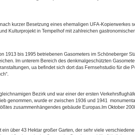
in nach kurzer Besetzung eines ehemaligen UFA-Kopierwerkes s
- und Kulturprojekt in Tempelhof mit zahlreichen gastronomischen
n 1913 bis 1995 betriebenen Gasometers im Schöneberger Stad
rzeichen. Im unterem Bereich des denkmalgeschützten Gasometer
ranstaltungen, ua befindet sich dort das Fernsehstudio für die Po
ch“.
gleichnamigen Bezirk und war einer der ersten Verkehrsflughäf
etrieb genommen, wurde er zwischen 1936 und 1941 monumenta
 größtes zusammenhängendes gebäude Europas.Im Oktober 200
t ein über 43 Hektar großer Garten, der sehr viele verschiedene