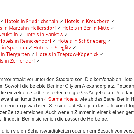
:
✓
Hotels in Friedrichshain
✓
Hotels in Kreuzberg
✓
s in Marzahn-Hellersdorf
✓
Hotels in Berlin Mitte
✓
 Neukölln
✓
Hotels in Pankow
✓
Hotels in Reinickendorf
✓
Hotels in Schöneberg
✓
s in Spandau
✓
Hotels in Steglitz
✓
 in Tiergarten
✓
Hotels in Treptow-Köpenick
✓
ls in Zehlendorf
✓
immer attraktiver unter den Städtereisen. Die komfortablen Hotel
en. Sowohl die belebte Berliner City am Alexanderplatz, Potsda
ie einzelnen Stadtteile bieten ein großes Angebot an Unterkün
swahl an luxuriösen
4 Sterne Hotels
, wie zb das Estrel Berlin H
ahren enorm gewachsen. Sie sind laut Stadtplan fast alle vom Fl
zer Zeit zu erreichen. Auch wer ein Zimmer in einer kleinen gem
 findet in Berlin sicherlich die passende Herberge.
ndlich vielen Sehenswürdigkeiten oder einem Besuch von ver