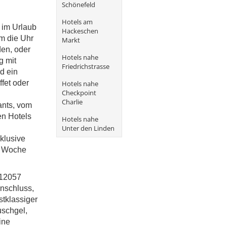
Schönefeld
Hotels am
t im Urlaub
Hackeschen
m die Uhr
Markt
den, oder
Hotels nahe
g mit
Friedrichstrasse
d ein
fet oder
Hotels nahe
Checkpoint
Charlie
ants, vom
en Hotels
Hotels nahe
Unter den Linden
klusive
o Woche
 12057
Anschluss,
tklassiger
uschgel,
ine