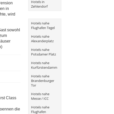
Hotels in
Pension
Zehlendorf
en in
hte, wird
Hotels nahe
Flughafen Tegel
Gast sowohl
 zum
Hotels nahe
Alexanderplatz
häuser
n)
Hotels nahe
Potsdamer Platz
Hotels nahe
Kurfürstendamm
Hotels nahe
Brandenburger
Tor
Hotels nahe
irst Class
Messe / ICC
Hotels nahe
koennen die
Flughafen