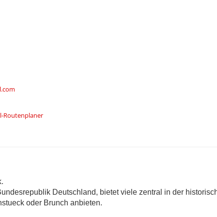
l.com
el-Routenplaner
k.
undesrepublik Deutschland, bietet viele zentral in der historisc
hstueck oder Brunch anbieten.