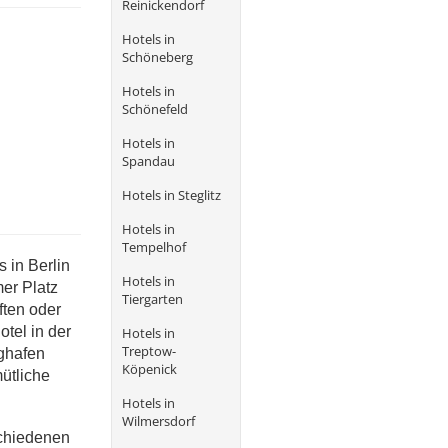
Reinickendorf
Hotels in
Schöneberg
Hotels in
Schönefeld
Hotels in
Spandau
Hotels in Steglitz
Hotels in
Tempelhof
s in Berlin
Hotels in
mer Platz
Tiergarten
ften oder
otel in der
Hotels in
Treptow-
ughafen
Köpenick
ütliche
Hotels in
Wilmersdorf
schiedenen