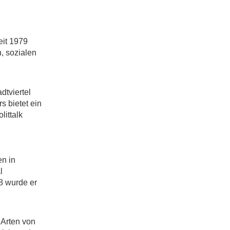
eit 1979
, sozialen
tviertel
s bietet ein
littalk
en in
l
8 wurde er
 Arten von