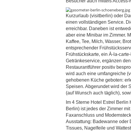
Besucher auch mittels Access-P
Kurzurlaub (visitberlin) oder D
einen vollständigen Service. D
erreichbar. Daneben ist entwed
aber eine Minibar im Zimmer. 
Kaffee, Tee, Milch, Wasser, Bro
entsprechender Frühstücksservi
Frühstückskarte, ein À-la-cart
Getränkeservice, ergänzen den 
Restaurantführer positiv bespro
wird auch eine umfangreiche (v
gehobenen Küche geboten: erles
Speisen. Abgerundet wird der
(auf Wunsch auch täglich), sow
Im 4 Sterne Hotel Estrel Berli
Berlin) ist jedes der Zimmer mi
Faxanschluss und Modemstecker
Ausstattung: Badewanne oder D
Tissues, Nagelfeile und Watte