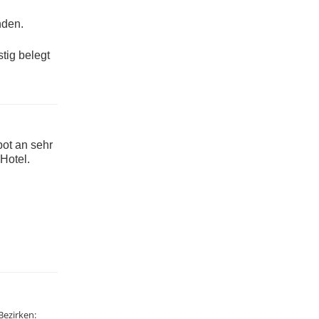
nden.
tig belegt
bot an sehr
Hotel.
Bezirken: