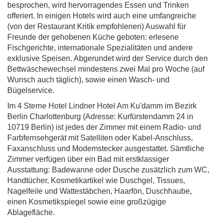
besprochen, wird hervorragendes Essen und Trinken
offeriert. In einigen Hotels wird auch eine umfangreiche
(von der Restaurant Kritik empfohlenen) Auswahl für
Freunde der gehobenen Küche geboten: erlesene
Fischgerichte, internationale Spezialitäten und andere
exklusive Speisen. Abgerundet wird der Service durch den
Bettwäschewechsel mindestens zwei Mal pro Woche (auf
Wunsch auch täglich), sowie einen Wasch- und
Bügelservice.
Im 4 Sterne Hotel Lindner Hotel Am Ku'damm im Bezirk
Berlin Charlottenburg (Adresse: Kurfürstendamm 24 in
10719 Berlin) ist jedes der Zimmer mit einem Radio- und
Farbfernsehgerät mit Satelliten oder Kabel-Anschluss,
Faxanschluss und Modemstecker ausgestattet. Sämtliche
Zimmer verfügen über ein Bad mit erstklassiger
Ausstattung: Badewanne oder Dusche zusätzlich zum WC,
Handtücher, Kosmetikartikel wie Duschgel, Tissues,
Nagelfeile und Wattestäbchen, Haarfön, Duschhaube,
einen Kosmetikspiegel sowie eine großzügige
Ablagefläche.