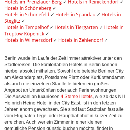
Hotels im Prenzlauer Berg
✓
Hotels in Reinickendorf
✓
Hotels in Schöneberg
✓
Hotels in Schönefeld
✓
Hotels in Spandau
✓
Hotels in
Steglitz
✓
Hotels in Tempelhof
✓
Hotels in Tiergarten
✓
Hotels in
Treptow-Köpenick
✓
Hotels in Wilmersdorf
✓
Hotels in Zehlendorf
✓
Berlin wurde im Laufe der Zeit immer attraktiver unter den
Städtereisen. Die komfortablen Hotels in Berlin können
hierbei absolut mithalten. Sowohl die belebte Berliner City
am Alexanderplatz, Potsdamer Platz oder Kurfürstendamm
als auch die einzelnen Stadtteile bieten ein großes
Angebot an Unterkünften oder auch Ferienwohnungen.
Die Auswahl an luxuriösen
4 Sterne Hotels
, wie zb das NH
Heinrich Heine Hotel in der City East, ist in den letzten
Jahren enorm gewachsen. Sie sind laut Stadtplan fast alle
vom Flughafen Tegel oder Hauptbahnhof in kurzer Zeit zu
erreichen. Auch wer ein Zimmer in einer kleinen
gemütliche Pension günstig buchen möchte, findet in