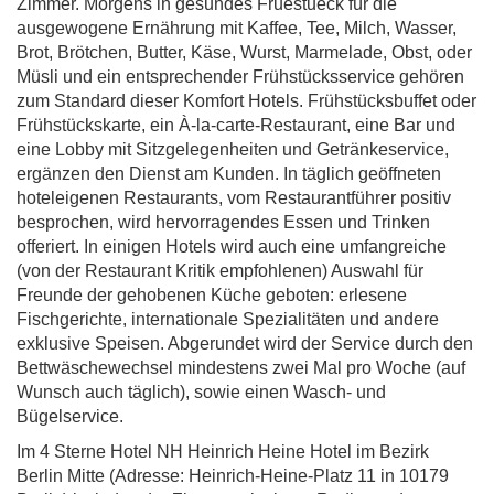
Zimmer. Morgens in gesundes Fruestueck für die
ausgewogene Ernährung mit Kaffee, Tee, Milch, Wasser,
Brot, Brötchen, Butter, Käse, Wurst, Marmelade, Obst, oder
Müsli und ein entsprechender Frühstücksservice gehören
zum Standard dieser Komfort Hotels. Frühstücksbuffet oder
Frühstückskarte, ein À-la-carte-Restaurant, eine Bar und
eine Lobby mit Sitzgelegenheiten und Getränkeservice,
ergänzen den Dienst am Kunden. In täglich geöffneten
hoteleigenen Restaurants, vom Restaurantführer positiv
besprochen, wird hervorragendes Essen und Trinken
offeriert. In einigen Hotels wird auch eine umfangreiche
(von der Restaurant Kritik empfohlenen) Auswahl für
Freunde der gehobenen Küche geboten: erlesene
Fischgerichte, internationale Spezialitäten und andere
exklusive Speisen. Abgerundet wird der Service durch den
Bettwäschewechsel mindestens zwei Mal pro Woche (auf
Wunsch auch täglich), sowie einen Wasch- und
Bügelservice.
Im 4 Sterne Hotel NH Heinrich Heine Hotel im Bezirk
Berlin Mitte (Adresse: Heinrich-Heine-Platz 11 in 10179