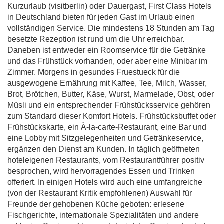
Kurzurlaub (visitberlin) oder Dauergast, First Class Hotels
in Deutschland bieten für jeden Gast im Urlaub einen
vollständigen Service. Die mindestens 18 Stunden am Tag
besetzte Rezeption ist rund um die Uhr erreichbar.
Daneben ist entweder ein Roomservice für die Getränke
und das Frühstück vorhanden, oder aber eine Minibar im
Zimmer. Morgens in gesundes Fruestueck für die
ausgewogene Ernährung mit Kaffee, Tee, Milch, Wasser,
Brot, Brötchen, Butter, Käse, Wurst, Marmelade, Obst, oder
Müsli und ein entsprechender Frühstücksservice gehören
zum Standard dieser Komfort Hotels. Frühstücksbuffet oder
Frühstückskarte, ein À-la-carte-Restaurant, eine Bar und
eine Lobby mit Sitzgelegenheiten und Getränkeservice,
ergänzen den Dienst am Kunden. In täglich geöffneten
hoteleigenen Restaurants, vom Restaurantführer positiv
besprochen, wird hervorragendes Essen und Trinken
offeriert. In einigen Hotels wird auch eine umfangreiche
(von der Restaurant Kritik empfohlenen) Auswahl für
Freunde der gehobenen Küche geboten: erlesene
Fischgerichte, internationale Spezialitäten und andere