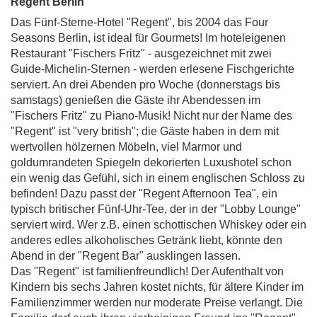
Regent Berlin
Das Fünf-Sterne-Hotel "Regent", bis 2004 das Four
Seasons Berlin, ist ideal für Gourmets! Im hoteleigenen
Restaurant "Fischers Fritz" - ausgezeichnet mit zwei
Guide-Michelin-Sternen - werden erlesene Fischgerichte
serviert. An drei Abenden pro Woche (donnerstags bis
samstags) genießen die Gäste ihr Abendessen im
"Fischers Fritz" zu Piano-Musik! Nicht nur der Name des
"Regent" ist "very british"; die Gäste haben in dem mit
wertvollen hölzernen Möbeln, viel Marmor und
goldumrandeten Spiegeln dekorierten Luxushotel schon
ein wenig das Gefühl, sich in einem englischen Schloss zu
befinden! Dazu passt der "Regent Afternoon Tea", ein
typisch britischer Fünf-Uhr-Tee, der in der "Lobby Lounge"
serviert wird. Wer z.B. einen schottischen Whiskey oder ein
anderes edles alkoholisches Getränk liebt, könnte den
Abend in der "Regent Bar" ausklingen lassen.
Das "Regent" ist familienfreundlich! Der Aufenthalt von
Kindern bis sechs Jahren kostet nichts, für ältere Kinder im
Familienzimmer werden nur moderate Preise verlangt. Die