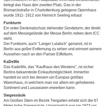
belegt das Haus den zweiten Platz. Das in der
Bismarckstraße in Charlottenburg gelegene Opernhaus
wurde 1911- 1912 von Heinrich Seeling erbaut
Funkturm
Ein unter Denkmalschutz stehender Sendeturm, der direkt
auf dem Messegelände der Messe Berlin neben dem ICC
steht.
Der Funkturm, auch "Langer Lulatsch" genannt, ist in
Berlin aus goßer Entfernung zu sehen und erinnert seinem
Aussehen nach an den Pariser Eiffelturm.
KaDeWe
Das KadeWe, das "Kaufhaus des Westens", ist sicher
Berlins bekannteste Einkaufsmöglichkeit. Immerhin
handelt es sich bei diesem um Europas größtes
Warenhaus, in welchem man vor allem ein gehobenes
Sortiment und Luxuswaren erwerben kann.
Siegessäule
Am Großen Stern im Bezirk Tiergarten erhebt sich die 67
Meter hohe Siegessäule. Ursprünglich war sie 1873 vor