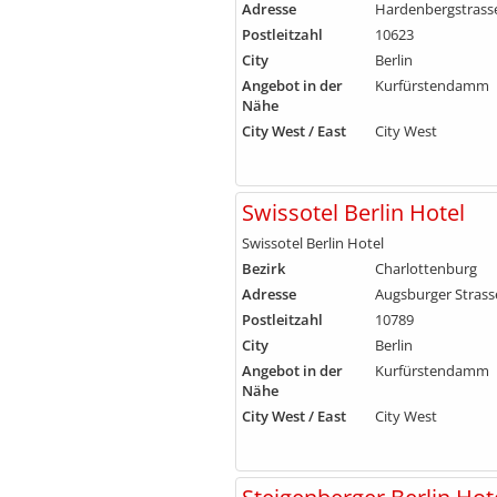
Adresse
Hardenbergstrass
Postleitzahl
10623
City
Berlin
Angebot in der
Kurfürstendamm
Nähe
City West / East
City West
Swissotel Berlin Hotel
Swissotel Berlin Hotel
Bezirk
Charlottenburg
Adresse
Augsburger Strass
Postleitzahl
10789
City
Berlin
Angebot in der
Kurfürstendamm
Nähe
City West / East
City West