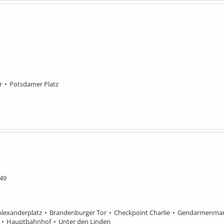
r
Potsdamer Platz
 49
Alexanderplatz
Brandenburger Tor
Checkpoint Charlie
Gendarmenmar
Hauptbahnhof
Unter den Linden