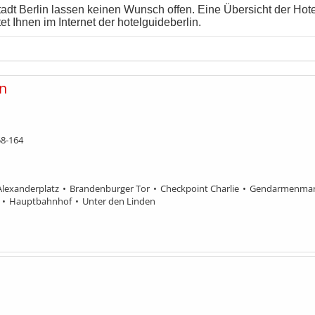
tadt Berlin lassen keinen Wunsch offen. Eine Übersicht der Ho
tet Ihnen im Internet der hotelguideberlin.
in
58-164
Alexanderplatz
Brandenburger Tor
Checkpoint Charlie
Gendarmenmar
Hauptbahnhof
Unter den Linden