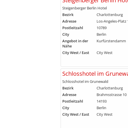
Steigenberger Berlin Hot
Steigenberger Berlin Hotel
Bezirk
Charlottenburg
Adresse
Los-Angeles-Platz 
Postleitzahl
10789
City
Berlin
Angebot in der
Kurfürstendamm
Nähe
City West / East
City West
Schlosshotel im Grunew
Schlosshotel im Grunewald
Bezirk
Charlottenburg
Adresse
Brahmsstrasse 10
Postleitzahl
14193
City
Berlin
City West / East
City West