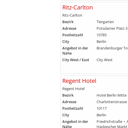
Ritz-Carlton
Ritz-Carlton
Bezirk
Tiergarten
Adresse
Potsdamer Platz 3
Postleitzahl
10785
City
Berlin
Angebot in der
Brandenburger To
Nähe
City West / East
City West
Regent Hotel
Regent Hotel
Bezirk
Hotel Berlin Mitte
Adresse
Charlottenstrasse
Postleitzahl
10117
City
Berlin
Angebot in der
Friedrichstraße
Nähe
Hackescher Markt