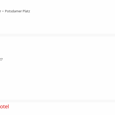
r
Potsdamer Platz
27
otel