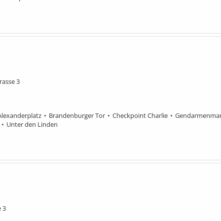
rasse 3
Alexanderplatz
Brandenburger Tor
Checkpoint Charlie
Gendarmenmar
Unter den Linden
 3