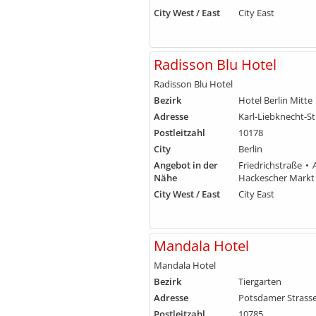
City West / East
City East
Radisson Blu Hotel
Radisson Blu Hotel
Bezirk
Hotel Berlin Mitte
Adresse
Karl-Liebknecht-St
Postleitzahl
10178
City
Berlin
Angebot in der
Friedrichstraße
Nähe
Hackescher Markt
City West / East
City East
Mandala Hotel
Mandala Hotel
Bezirk
Tiergarten
Adresse
Potsdamer Strasse
Postleitzahl
10785