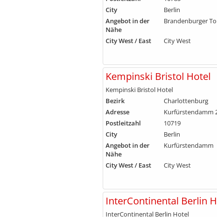
City
Berlin
Angebot in der
Brandenburger To
Nähe
City West / East
City West
Kempinski Bristol Hotel
Kempinski Bristol Hotel
Bezirk
Charlottenburg
Adresse
Kurfürstendamm 
Postleitzahl
10719
City
Berlin
Angebot in der
Kurfürstendamm
Nähe
City West / East
City West
InterContinental Berlin H
InterContinental Berlin Hotel